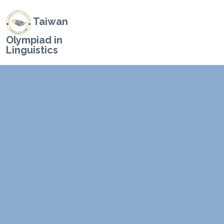
Taiwan
Olympiad in
Linguistics