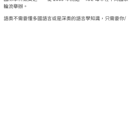
輪流舉辦。
語奧不需要懂多國語言或是深奧的語言學知識，只需要你/
妳:
懂得分析語言的結構
運用邏輯推理
耐心觀察每個細節
歡迎妳/你加入我們的行列，悠遊在語言的浩瀚世界中！
最新消息